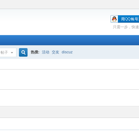
只需一步，快速
热搜:
活动
交友
discuz
帖子
搜
索